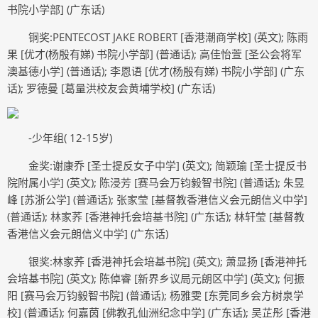
书院小学部] (广东话)
铜奖:PENTECOST JAKE ROBERT [香港潮商学校] (英文); 陈雨
果 [优才(杨殷有娣) 书院小学部] (普通话); 高佳怡萱 [圣公会将军
澳基德小学] (普通话); 李恩语 [优才(杨殷有娣) 书院小学部] (广东
话); 罗德曼 [葛量洪校友会黄埔学校] (广东话)
-少年组( 12-15岁)
金奖:谢康乔 [圣士提反女子中学] (英文); 简颖瑜 [圣士提反书
院附属小学] (英文); 陈浸芳 [赛马会万钧毅智书院] (普通话); 朱昱
峰 [苏浙公学] (普通话); 张家莹 [基督教香港信义会元朗信义中学]
(普通话); 林家荞 [香港神托会培基书院] (广东话); 林轩莹 [基督教
香港信义会元朗信义中学] (广东话)
银奖:林家荞 [香港神托会培基书院] (英文); 萧显扬 [香港神托
会培基书院] (英文); 陈倬睿 [新界乡议局元朗区中学] (英文); 何振
阳 [赛马会万钧毅智书院] (普通话); 杨雅雯 [东莞同乡会方树泉学
校] (普通话); 何嘉茵 [佛教孔仙洲纪念中学] (广东话); 吴芷彤 [香港