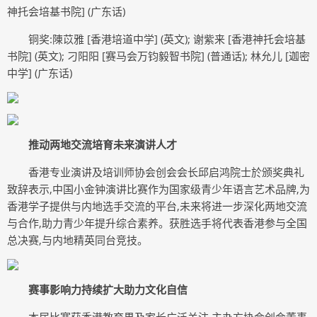
神托会培基书院] (广东话)
铜奖:陳苡雅 [香港培道中学] (英文); 谢紫来 [香港神托会培基
书院] (英文); 刁阳阳 [赛马会万钧毅智书院] (普通话); 林允儿 [迦密
中学] (广东话)
推动两地交流培育未来演讲人才
香港专业演讲及培训师协会创会会长邱启鸿院士於颁奖典礼
致辞表示,中国小金钟演讲比赛作为国家级青少年语言艺术品牌,为
香港学子提供与内地选手交流的平台,未来将进一步深化两地交流
与合作,助力青少年提升综合素养。获胜选手将代表香港参与全国
总决赛,与内地精英同台竞技。
赛事影响力持续扩大助力文化自信