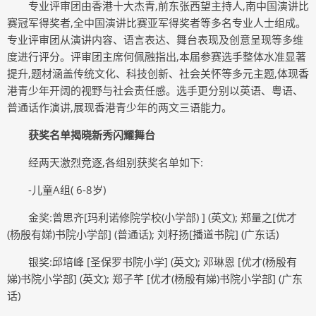
专业评审团由香港十大杰青,前东张西望主持人,南中国演讲比
赛冠军得奖者,全中国演讲比赛亚军得奖者等多名专业人士组成。
专业评审团从演讲内容、语言表达、舞台表现及创意呈现等多维
度进行评分。评审团主席何佩融指出,本届参赛选手整体水准显著
提升,题材涵盖传统文化、科技创新、社会关怀等多元主题,体现香
港青少年开阔的视野与社会责任感。选手更分别以英语、粤语、
普通话作演讲,展现香港青少年的两文三语能力。
获奖名单揭晓新秀闪耀舞台
经两天激烈竞逐,各组别获奖名单如下:
-儿童A组( 6-8岁)
金奖:曾思齐[玛利诺修院学校(小学部) ] (英文); 郑量之[优才
(杨殷有娣)书院小学部] (普通话); 刘籽扬[播道书院] (广东话)
银奖:邱培峰 [圣保罗书院小学] (英文); 邓琳恩 [优才(杨殷有
娣)书院小学部] (英文); 郑子芊 [优才(杨殷有娣)书院小学部] (广东
话)