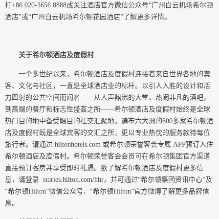
打+86 020-3656 8888或关注酒店官方微信公众号“广州白云机场希尔顿
酒店”或“广州白云机场希尔顿花园酒店”了解更多详情。
关于
希尔顿酒店及度假村
一个多世纪以来，希尔顿酒店及度假村连接着来自世界各地的宾
客、文化与社区，一直是全球酒店业的标杆。以引人入胜的设计和活
力四射的公共空间而闻名——从人声鼎沸的大堂、热闹非凡的酒吧，
到高端的餐厅和标志性盛荟之所——希尔顿酒店及度假村始终是全球
热门目的地中备受瞩目的社交汇聚地。遍布六大洲的600多家希尔顿酒
店及度假村既是全球宾客的交汇之所，更以专业热忱的服务款待每位
旅行者。请通过 hiltonhotels.com 或希尔顿荣誉客会专属 APP预订入住
希尔顿酒店及度假村。希尔顿荣誉客会会员可在希尔顿集团官方渠道
直接预订客房并享受即时礼遇。欲了解希尔顿酒店及度假村更多信
息，请登录 stories.hilton.com/hhr，并可通过“希尔顿集团资讯中心”及
“希尔顿Hilton”微信公众号、“希尔顿Hilton”官方微博了解更多品牌信
息。