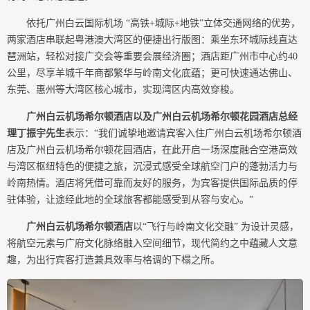
依托广州白云国际机场 “高铁+城际+地铁”立体交通网络的优势，
两家酒店串联起粤港澳大湾区的便捷出行版图：乘坐东环城际线直达
琶洲站，轻松对接广交会等重要会展经济圈；酒店距广州市中心约40
公里，尽享羊城千年商都繁华与岭南文化底蕴；更可快速通达佛山、
东莞、惠州等大湾区核心城市，实现湾区内高效穿梭。
广州白云机场希尔顿酒店以及广州白云机场希尔顿花园酒店总经
理
丁振宇
先生
表示：“我们诚挚地邀请宾客入住广州白云机场希尔顿酒
店及广州白云机场希尔顿花园酒店，在此开启一场深度融合空港高效
与湾区枢纽特色的便捷之旅，沉浸式感受全球航空门户的蓬勃活力与
岭南热情。酒店将凭借可靠而友好的服务，为宾客提供国际品质的停
驻体验，让途经此地的全球旅客都能感受到从容与安心。”
广州白云机场希尔顿酒店
以“飞行与岭南文化交融” 为设计灵感，
将航空元素与广府文化脉络融入空间细节，现代简约之中蕴藏人文意
趣，为出行宾客打造兼具效率与格调的下榻之所。