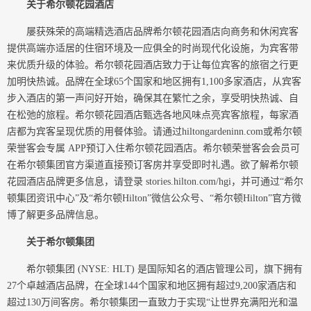
关于希尔顿花园酒店
屡获殊荣的高端精选酒店品牌希尔顿花园酒店向商务和休闲宾客
提供高端亦适居的住宿环境及一应俱全的时尚现代化设施，为宾客带
来优质升级的体验。希尔顿花园酒店致力于让每位宾客的旅宿之行更
加明快热诚。品牌在全球65个国家和地区拥有1,100多家酒店，从宾客
步入酒店的第一声问好开始，确保其在繁忙之余，享受明快热诚、自
在松弛的旅程。希尔顿花园酒店甄选各地风味点亮宾客旅程，每家酒
店都为宾客呈现优质的用餐体验。请通过hiltongardeninn.com或希尔顿
荣誉客会专属 APP预订入住希尔顿花园酒店。希尔顿荣誉客会会员可
在希尔顿集团官方渠道直接预订客房并享受即时礼遇。欲了解希尔顿
花园酒店品牌更多信息，请登录 stories.hilton.com/hgi，并可通过“希尔
顿集团资讯中心”及“希尔顿Hilton”微信公众号、“希尔顿Hilton”官方微
博了解更多品牌信息。
关于希尔顿集团
希尔顿集团 (NYSE: HLT) 是国际知名的酒店管理公司，旗下拥有
27个卓越酒店品牌，在全球144个国家和地区拥有超过9,200家酒店和
超过130万间客房。希尔顿集团一直致力于实现“让世界充满阳光和温