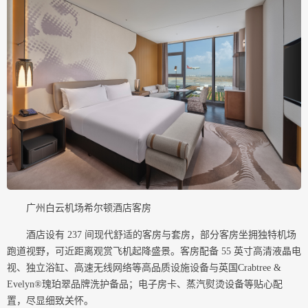
广州白云机场希尔顿酒店客房
酒店设有 237 间现代舒适的客房与套房，部分客房坐拥独特机场
跑道视野，可近距离观赏飞机起降盛景。客房配备 55 英寸高清液晶电
视、独立浴缸、高速无线网络等高品质设施设备与英国Crabtree &
Evelyn®瑰珀翠品牌洗护备品；电子房卡、蒸汽熨烫设备等贴心配
置，尽显细致关怀。