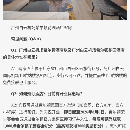
广州白云机场希尔顿花园酒店客房
常见问题 (Q&A)
Q1:
广州白云机场
希尔顿酒店以及
广州白云机场
希尔顿花园酒店
的具体地址在哪里？
A1: 两家酒店位于广东省广州市白云区云旅街18号，与广州白云
国际机场T3航站楼紧密相连，步行即可互达，并提供前往T2 航站楼的
免费接驳巴士服务。
Q
2
: 如何预订酒店？目前有开业优惠吗？
A2: 宾客可通过希尔顿集团官方渠道（如官网、官方APP、官方
小程序）进行预订。为庆祝开业，
即日
起至
2026年
8
月
6
日
，希尔顿荣
誉客会会员通过希尔顿官方渠道直接预订并入住，
每晚可额外赚取
1,000
点希尔顿荣誉客会积分
（最高可获得3000奖励积分）
。您也可拨