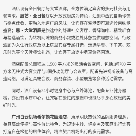
酒店设有全日餐厅与大堂酒廊，全方位满足宾客的多元社交与用
餐需求。
厨艺・全日餐厅
以开放式厨房为特色，汇聚中西式自助珍馐
与零点佳肴，更融入地道广府风味，让宾客在空港即可邂逅岭南味觉
盛宴；
思・大堂酒廊
是旅途中的舒适社交客厅，香醇咖啡、精致轻食
与精选酒饮，为转机间隙的商务小叙或独处休憩提供理想空间。行政
酒廊为入住行政房及以上房型宾客专属打造，臻选早餐、下午茶、欢
乐时光等全天候餐饮礼遇，让宾客于旅途中尽享悠然闲适。
酒店配备总面积达 1,500 平方米的灵活会议空间，包括1间700 平
方米无柱式大宴会厅与8间多功能厅与会议室，配备先进视听设备与高
速网络，可满足高端会议、商务宴请、小型展览等多种活动需求。
同时
，
酒店设有24小时健身中心与户外泳池，配备专业健身器
械，亦设有水疗中心，让宾客在繁忙的旅途中也能尽享身心放松的美
好时光。
广州白云机场希尔顿花园酒店
，秉承明快热诚的品牌服务理念，
兼具高效便捷与高性价比特色，为短途中转、轻商务及家庭出行宾客
打造自在松弛的居住体验，精准契合机场出行的多元需求。